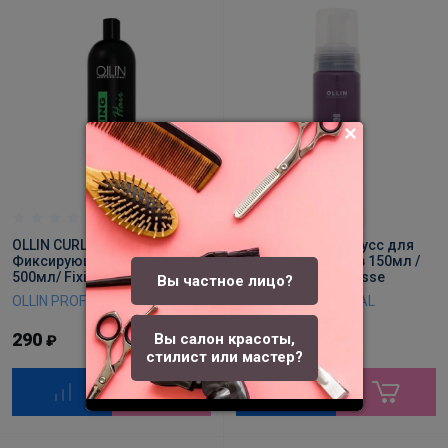
0
0
OLLIN CURL HAIR
OLLIN CURL HAIR Мусс для
Фиксирующий лосьон
создания локонов 150мл /
500мл/ Fixing lotion
Curls building mousse
Вы частное лицо?
OLLIN PROFESSIONAL
OLLIN PROFESSIONAL
290
315
Вы салон красоты,
₽
₽
стилист или мастер?