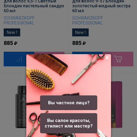
для волос 9,5-1 Светлый
для волос 9-57 Блондин
блондин пастельный сандрэ
золотистый медный экстра
60 мл
60 мл
SCHWARZKOPF
SCHWARZKOPF
PROFESSIONAL
PROFESSIONAL
New !
New !
885
885
₽
₽
Вы частное лицо?
Вы салон красоты,
стилист или мастер?