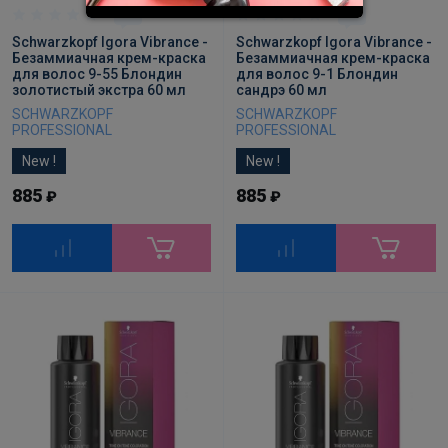
0
0
Schwarzkopf Igora Vibrance -
Schwarzkopf Igora Vibrance -
Безаммиачная крем-краска
Безаммиачная крем-краска
для волос 9-55 Блондин
для волос 9-1 Блондин
золотистый экстра 60 мл
сандрэ 60 мл
SCHWARZKOPF
SCHWARZKOPF
PROFESSIONAL
PROFESSIONAL
New !
New !
885
885
₽
₽