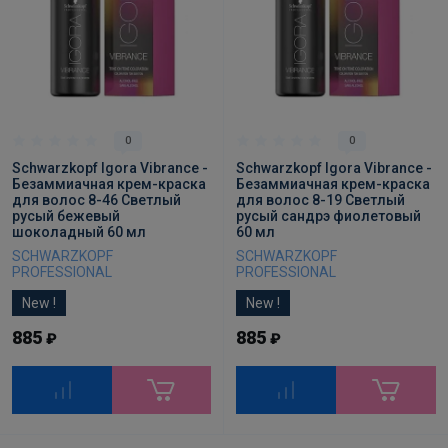
0
0
Schwarzkopf Igora Vibrance -
Schwarzkopf Igora Vibrance -
Безаммиачная крем-краска
Безаммиачная крем-краска
для волос 8-46 Светлый
для волос 8-19 Светлый
русый бежевый
русый сандрэ фиолетовый
шоколадный 60 мл
60 мл
SCHWARZKOPF
SCHWARZKOPF
PROFESSIONAL
PROFESSIONAL
New !
New !
885
885
₽
₽