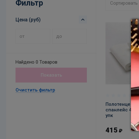
Фильтр
Сортировать
Цена (руб)
Найдено
0 Товаров
Показать
В к
Очистить фильтр
Полотенце ст
спанлейс 45х9
упк
415
₽