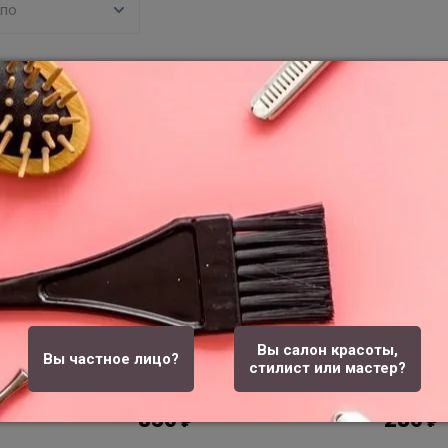
 по
орзину
В корзину
0
0
андарт
Полотенце стандарт
Полотен
Вы салон красоты,
0 см 50 шт/
спанлейс 45х90 см 100 шт/
спанлей
Вы частное лицо?
стилист или мастер?
упк
упк
830
280
₽
₽