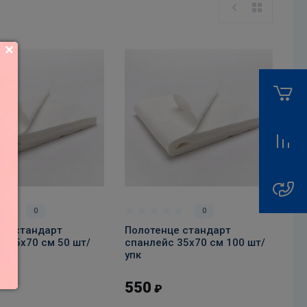
В корзину
В корзину
0
0
це стандарт
Полотенце стандарт
с 35х70 см 50 шт/
спанлейс 35х70 см 100 шт/
упк
550
₽