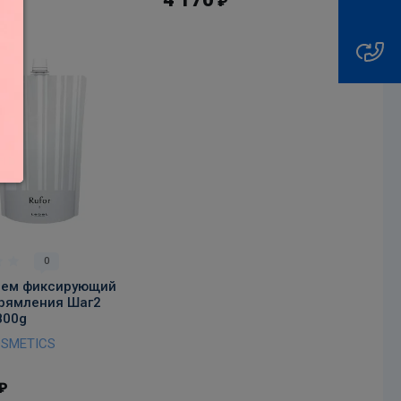
₽
₽
В корзину
0
рем фиксирующий
рямления Шаг2
800g
OSMETICS
₽