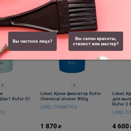
₽
Вы салон красоты,
Вы частное лицо?
стилист или мастер?
орзину
В корзину
0
0
ля
LebeL Крем-фиксатор Rufor
LebeL К
Шаг1 Rufor S1
Chemical shower 800g
для вып
Rufor 2 
LEBEL COSMETICS
ICS
LEBEL C
1 870
4 600
₽