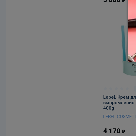
₽
В к
LebeL Крем д
выпрямления 
400g
LEBEL COSMET
4 170
₽