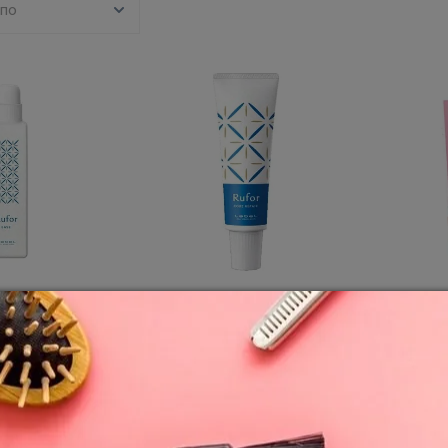
 по
орзину
В корзину
0
0
зовый Rufor
LebeL Крем глубокого
LebeL К
восстановления Rufor Core
выпрямл
Repair 120g
400g
ICS
LEBEL COSMETICS
LEBEL C
1 510
4 170