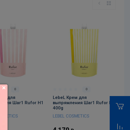
В корзину
В корзину
0
0
рем для
LebeL Крем для
ения Шаг1 Rufor H1
выпрямления Шаг1 Rufor N1
400g
OSMETICS
LEBEL COSMETICS
4 170