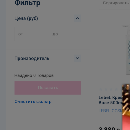
Фильтр
Сортировать
Цена (руб)
Производитель
В к
Найдено
0 Товаров
Показать
LebeL Крем ба
Очистить фильтр
Base 500ml
LEBEL COSMET
3 880