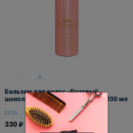
0
Бальзам для волос «Розовый
шоколад» ESTEL CHOCOLATIER, 200 мл
ESTEL
330
₽