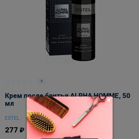
0
Крем после бритья ALPHA HOMME, 50
мл
ESTEL
277
₽