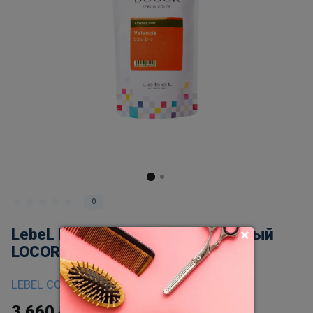
0
LebeL Краситель-уход оттеночный
LOCOR Valencia 300гр
LEBEL COSMETICS
3 660
₽