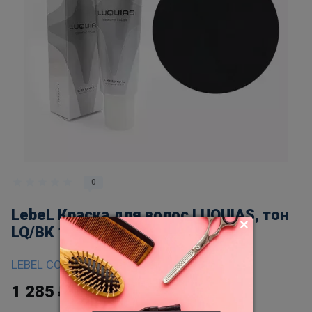
0
LebeL Краска для волос LUQUIAS, тон
LQ/BK 150гр
LEBEL COSMETICS
1 285
₽