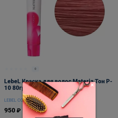
0
LebeL Краска для волос Materia Тон P-
10 80гр
LEBEL COSMETICS
950
₽