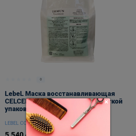
0
LebeL Маска восстанавливающая
CELCERT IMMUN Treatment (в мягкой
упаковке), 750мл
LEBEL COSMETICS
5 540
₽