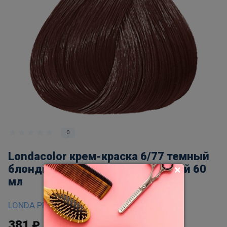
0
Lоndacolor крем-краска 6/77 темный
блондин интенсивно коричневый 60
мл
LONDA PROFESSIONAL
381
₽