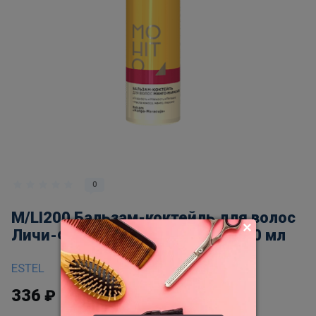
0
M/LI200 Бальзам-коктейль для волос
Личи-Фейхоа ESTEL MOHITO, 200 мл
ESTEL
336
₽