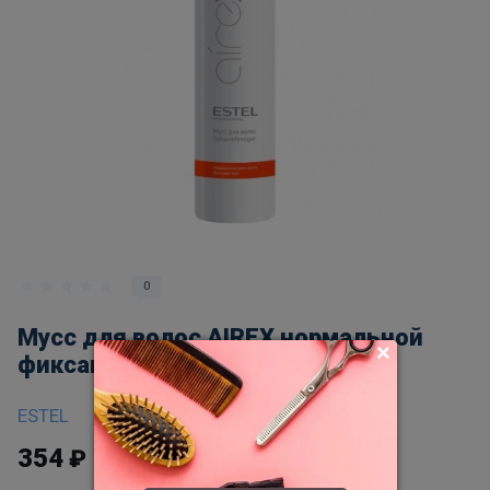
0
Мусс для волос AIREX нормальной
фиксации,400 мл
ESTEL
354
₽