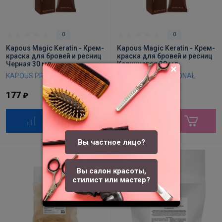
0
0
Kapous Magic Keratin - Крем-
Kapous Magic Keratin - Крем-
краска для бровей и ресниц
краска для бровей и ресниц
Черная 30 мл
Коричневая 30 мл
KAPOUS PROFESSIONAL
KAPOUS PROFESSIONAL
177
177
₽
₽
Вы частное лицо?
Вы салон красоты,
стилист или мастер?