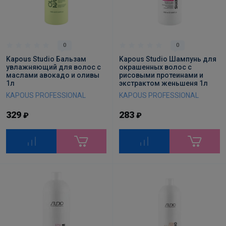
0
0
Kapous Studio Бальзам
Kapous Studio Шампунь для
увлажняющий для волос с
окрашенных волос с
маслами авокадо и оливы
рисовыми протеинами и
1л
экстрактом женьшеня 1л
KAPOUS PROFESSIONAL
KAPOUS PROFESSIONAL
329
283
₽
₽